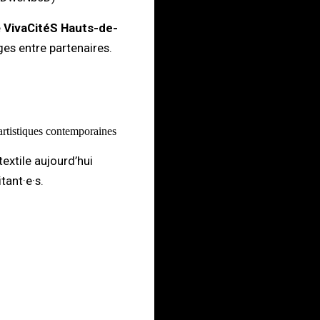
e
VivaCitéS Hauts-de-
ges entre partenaires.
 artistiques contemporaines
textile aujourd’hui
tant·e·s.