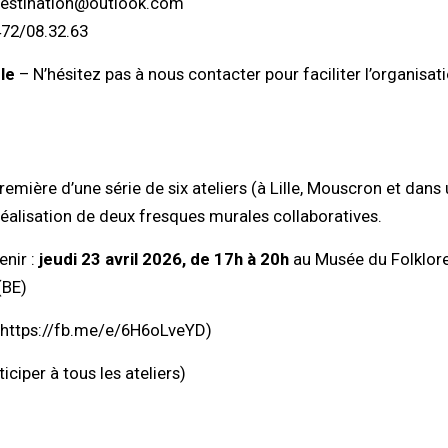
destination@outlook.com
472/08.32.63
le
– N’hésitez pas à nous contacter pour faciliter l’organisati
remière d’une série de six ateliers (à Lille, Mouscron et dans u
 réalisation de deux fresques murales collaboratives.
enir :
jeudi 23 avril 2026, de 17h à 20h
au Musée du Folklore
(BE)
https://fb.me/e/6H6oLveYD
)
iciper à tous les ateliers)