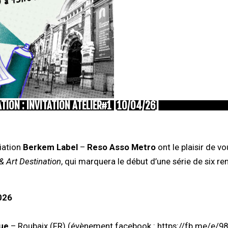
TION : INVITATION ATELIER#1 [10/04/26]
iation
Berkem Label
–
Reso Asso Metro
ont le plaisir de vo
& Art Destination
, qui marquera le début d’une série de six r
026
que
– Roubaix (FR) (évènement facebook :
https://fb.me/e/