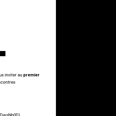
us inviter au
premier
encontres
98DwsNb0D
)