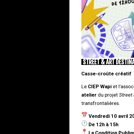
STREET & ART DESTINA
Casse-croûte créatif
Le
CIEP Wapi
et l’assoc
atelier
du projet
Street 
transfrontalières.
Vendredi 10 avril 2
De 12h à 15h
La Condition Publi