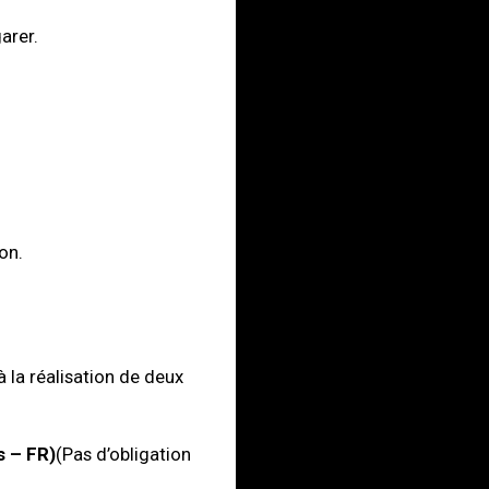
arer.
on.
à la réalisation de deux
s – FR)
(Pas d’obligation