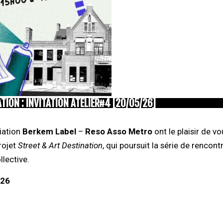
TION : INVITATION ATELIER#4 [20/05/26]
iation
Berkem Label
–
Reso Asso Metro
ont le plaisir de vo
rojet
Street & Art Destination
, qui poursuit la série de rencont
llective.
026