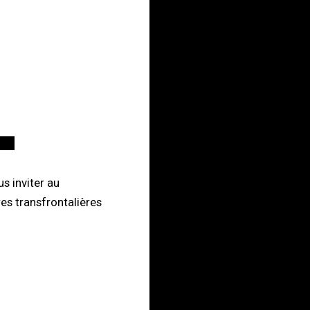
us inviter au
res transfrontalières