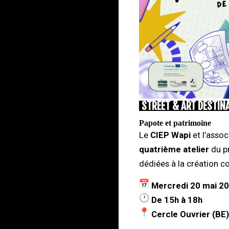
STREET & ART DESTINA
Papote et patrimoine
Le
CIEP Wapi
et l’assoc
quatrième
atelier
du p
dédiées à la création co
Mercredi 20 mai 2
De 15h à 18h
Cercle Ouvrier (BE)