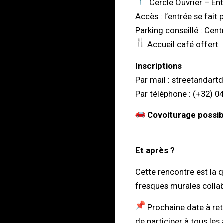
Cercle Ouvrier – Ent
Accès : l’entrée se fait 
Parking conseillé : Ce
Accueil café offert
Inscriptions
Par mail :
streetandart
Par téléphone : (+32) 0
Covoiturage possib
Et après ?
Cette rencontre est la q
fresques murales collab
Prochaine date à ret
de participer à tous les 